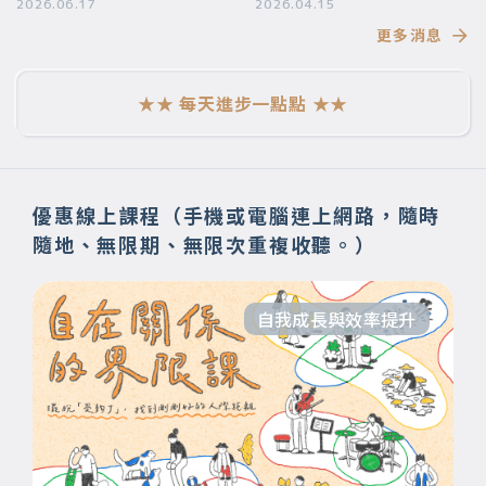
要帶給你
2026.06.17
段美好的旅程】
2026.04.15
更多消息
★★ 每天進步一點點 ★★
優惠線上課程（手機或電腦連上網路，隨時
隨地、無限期、無限次重複收聽。）
自我成長與效率提升