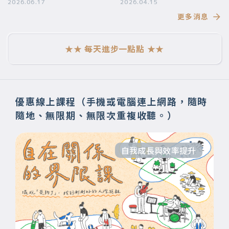
要帶給你
2026.06.17
段美好的旅程】
2026.04.15
更多消息
★★ 每天進步一點點 ★★
優惠線上課程（手機或電腦連上網路，隨時
隨地、無限期、無限次重複收聽。）
自我成長與效率提升