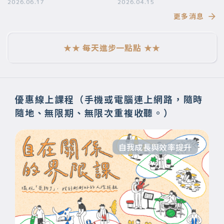
要帶給你
2026.06.17
段美好的旅程】
2026.04.15
更多消息
★★ 每天進步一點點 ★★
優惠線上課程（手機或電腦連上網路，隨時
隨地、無限期、無限次重複收聽。）
自我成長與效率提升