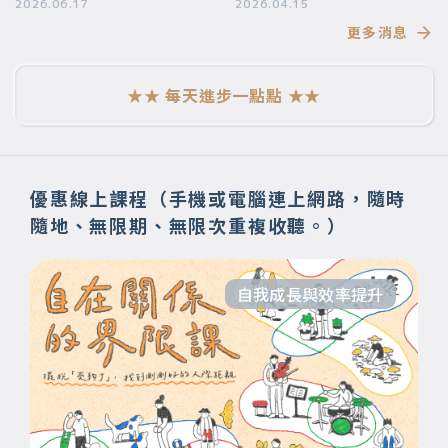
要帶給你
2026.06.17
段美好的旅程】
2026.04.15
更多消息
★★ 每天進步一點點 ★★
優惠線上課程（手機或電腦連上網路，隨時
隨地、無限期、無限次重複收聽。）
自我成長與效率提升