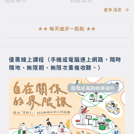
要帶給你
2026.06.17
段美好的旅程】
2026.04.15
更多消息
★★ 每天進步一點點 ★★
優惠線上課程（手機或電腦連上網路，隨時
隨地、無限期、無限次重複收聽。）
自我成長與效率提升