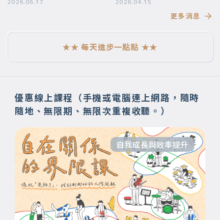
要帶給你
2026.06.17
段美好的旅程】
2026.04.15
更多消息
★★ 每天進步一點點 ★★
優惠線上課程（手機或電腦連上網路，隨時
隨地、無限期、無限次重複收聽。）
自我成長與效率提升