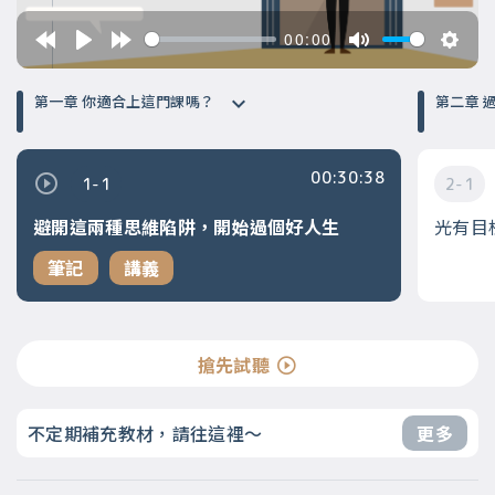
00:00
第一章 你適合上這門課嗎？
第
00:30:38
1-1
2-1
避開這兩種思維陷阱，開始過個好人生
光有目
筆記
講義
搶先試聽
不定期補充教材，請往這裡～
更多