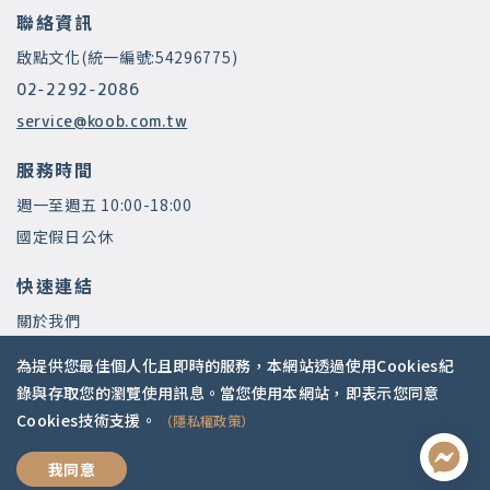
聯絡資訊
啟點文化(統一編號:54296775)
02-2292-2086
service@koob.com.tw
服務時間
週一至週五 10:00-18:00
國定假日公休
快速連結
關於我們
常見問題
為提供您最佳個人化且即時的服務，本網站透過使用Cookies紀
師資陣容
錄與存取您的瀏覽使用訊息。當您使用本網站，即表示您同意
Cookies技術支援。
（隱私權政策）
社群媒體
過好人生學
我同意