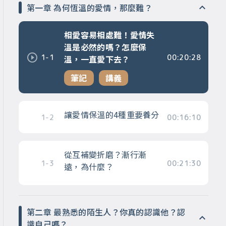
第一章 為何恆溫的愛情，那麼難？
相愛容易相處難！愛情失
溫是必然的嗎？怎麼保
1-1
00:20:28
溫，一直愛下去？
筆記
講義
讓愛情保溫的4種重要養分
1-2
00:16:10
從互補變折磨？漸行漸
1-3
00:21:30
遠，為什麼？
第二章 最熟悉的陌生人？你真的認識他？認
識自己嗎？