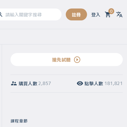
0
註冊
登入
Sel
搶先試聽
購買人數
點擊人數
2,857
181,821
課程章節