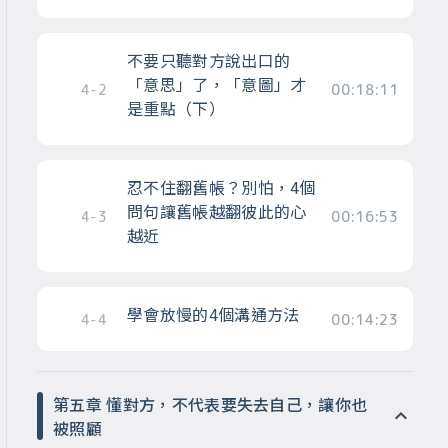
不要只聽對方說出口的
「意思」了，「意圖」才
4-2
00:18:11
是重點（下）
忍不住翻舊帳？別怕，4個
問句讓舊帳越翻彼此的心
4-3
00:16:53
越近
學會放慢的4個溝通方法
4-4
00:14:23
第五章 懂對方，不代表要失去自己，讓你也
被照顧