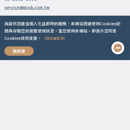
service@koob.com.tw
服務時間
為提供您最佳個人化且即時的服務，本網站透過使用Cookies紀
週一至週五 10:00-18:00
錄與存取您的瀏覽使用訊息。當您使用本網站，即表示您同意
國定假日公休
Cookies技術支援。
（隱私權政策）
快速連結
我同意
關於我們
常見問題
師資陣容
社群媒體
Apple Podcasts
Google Podcasts
2021 © 啟點文化.
Design with ❤️ by
山川久也
|
隱私權政策