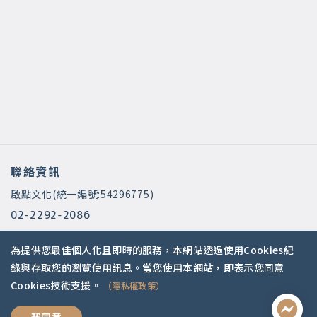
聯絡資訊
啟點文化(統一編號:54296775)
02-2292-2086
service@koob.com.tw
為提供您最佳個人化且即時的服務，本網站透過使用Cookies紀
服務時間
錄與存取您的瀏覽使用訊息。當您使用本網站，即表示您同意
Cookies技術支援。
（隱私權政策）
週一至週五 10:00-18:00
國定假日公休