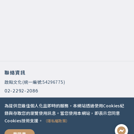
聯絡資訊
啟點文化(統一編號:54296775)
02-2292-2086
service@koob.com.tw
為提供您最佳個人化且即時的服務，本網站透過使用Cookies紀
服務時間
錄與存取您的瀏覽使用訊息。當您使用本網站，即表示您同意
Cookies技術支援。
（隱私權政策）
週一至週五 10:00-18:00
國定假日公休