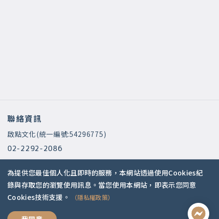
聯絡資訊
啟點文化(統一編號:54296775)
02-2292-2086
service@koob.com.tw
為提供您最佳個人化且即時的服務，本網站透過使用Cookies紀
服務時間
錄與存取您的瀏覽使用訊息。當您使用本網站，即表示您同意
Cookies技術支援。
（隱私權政策）
週一至週五 10:00-18:00
國定假日公休