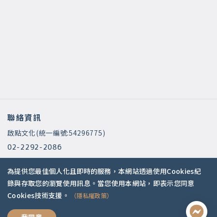
聯絡資訊
啟點文化(統一編號:54296775)
02-2292-2086
service@koob.com.tw
為提供您最佳個人化且即時的服務，本網站透過使用Cookies紀
服務時間
錄與存取您的瀏覽使用訊息。當您使用本網站，即表示您同意
Cookies技術支援。
（隱私權政策）
週一至週五 10:00-18:00
國定假日公休