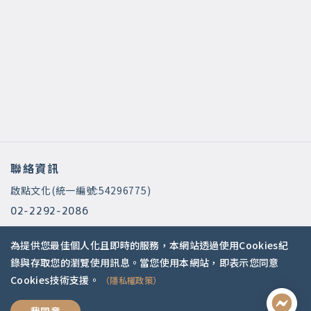
聯絡資訊
啟點文化(統一編號:54296775)
02-2292-2086
service@koob.com.tw
為提供您最佳個人化且即時的服務，本網站透過使用Cookies紀
服務時間
錄與存取您的瀏覽使用訊息。當您使用本網站，即表示您同意
Cookies技術支援。
（隱私權政策）
週一至週五 10:00-18:00
國定假日公休