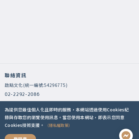
聯絡資訊
啟點文化(統一編號:54296775)
02-2292-2086
service@koob.com.tw
為提供您最佳個人化且即時的服務，本網站透過使用Cookies紀
服務時間
錄與存取您的瀏覽使用訊息。當您使用本網站，即表示您同意
Cookies技術支援。
（隱私權政策）
週一至週五 10:00-18:00
國定假日公休