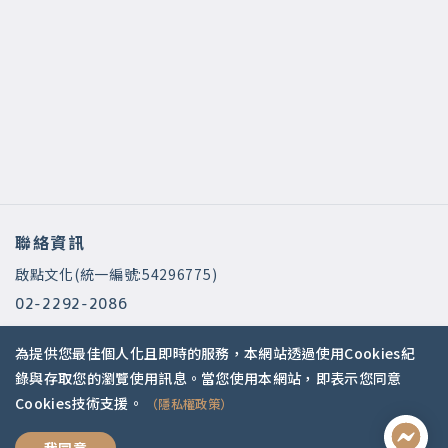
聯絡資訊
啟點文化(統一編號:54296775)
02-2292-2086
service@koob.com.tw
為提供您最佳個人化且即時的服務，本網站透過使用Cookies紀
服務時間
錄與存取您的瀏覽使用訊息。當您使用本網站，即表示您同意
Cookies技術支援。
（隱私權政策）
週一至週五 10:00-18:00
國定假日公休