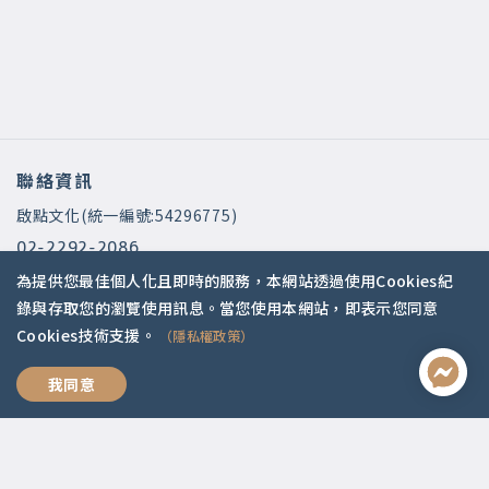
聯絡資訊
啟點文化(統一編號:54296775)
02-2292-2086
service@koob.com.tw
為提供您最佳個人化且即時的服務，本網站透過使用Cookies紀
錄與存取您的瀏覽使用訊息。當您使用本網站，即表示您同意
服務時間
Cookies技術支援。
（隱私權政策）
週一至週五 10:00-18:00
我同意
國定假日公休
快速連結
關於我們