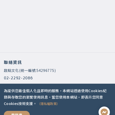
聯絡資訊
啟點文化(統一編號:54296775)
02-2292-2086
service@koob.com.tw
為提供您最佳個人化且即時的服務，本網站透過使用Cookies紀
服務時間
錄與存取您的瀏覽使用訊息。當您使用本網站，即表示您同意
Cookies技術支援。
（隱私權政策）
週一至週五 10:00-18:00
國定假日公休