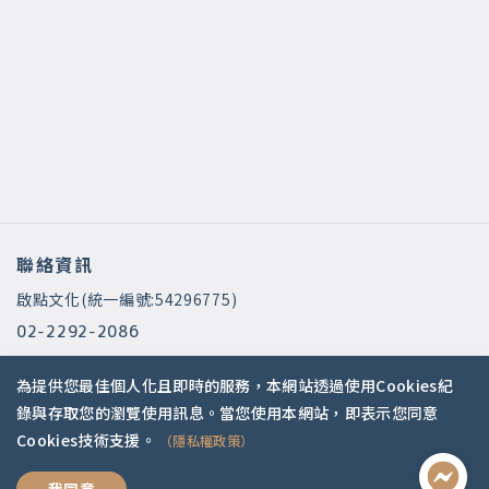
聯絡資訊
啟點文化(統一編號:54296775)
02-2292-2086
service@koob.com.tw
為提供您最佳個人化且即時的服務，本網站透過使用Cookies紀
服務時間
錄與存取您的瀏覽使用訊息。當您使用本網站，即表示您同意
Cookies技術支援。
（隱私權政策）
週一至週五 10:00-18:00
國定假日公休