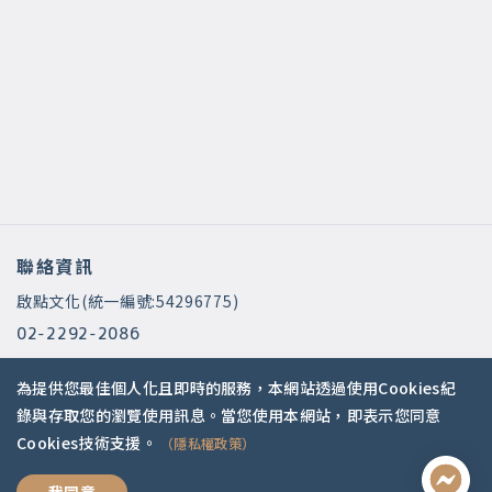
聯絡資訊
啟點文化(統一編號:54296775)
02-2292-2086
service@koob.com.tw
為提供您最佳個人化且即時的服務，本網站透過使用Cookies紀
服務時間
錄與存取您的瀏覽使用訊息。當您使用本網站，即表示您同意
Cookies技術支援。
（隱私權政策）
週一至週五 10:00-18:00
國定假日公休