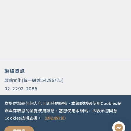
聯絡資訊
啟點文化(統一編號:54296775)
02-2292-2086
service@koob.com.tw
為提供您最佳個人化且即時的服務，本網站透過使用Cookies紀
服務時間
錄與存取您的瀏覽使用訊息。當您使用本網站，即表示您同意
Cookies技術支援。
（隱私權政策）
週一至週五 10:00-18:00
國定假日公休