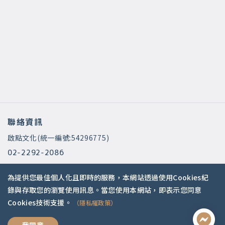
聯絡資訊
啟點文化(統一編號:54296775)
02-2292-2086
service@koob.com.tw
為提供您最佳個人化且即時的服務，本網站透過使用Cookies紀
服務時間
錄與存取您的瀏覽使用訊息。當您使用本網站，即表示您同意
Cookies技術支援。
（隱私權政策）
週一至週五 10:00-18:00
國定假日公休