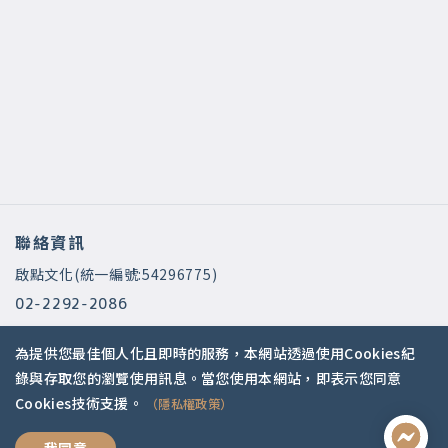
聯絡資訊
啟點文化(統一編號:54296775)
02-2292-2086
service@koob.com.tw
為提供您最佳個人化且即時的服務，本網站透過使用Cookies紀
服務時間
錄與存取您的瀏覽使用訊息。當您使用本網站，即表示您同意
Cookies技術支援。
（隱私權政策）
週一至週五 10:00-18:00
國定假日公休