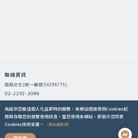
聯絡資訊
啟點文化(統一編號:54296775)
02-2292-2086
service@koob.com.tw
為提供您最佳個人化且即時的服務，本網站透過使用Cookies紀
服務時間
錄與存取您的瀏覽使用訊息。當您使用本網站，即表示您同意
Cookies技術支援。
（隱私權政策）
週一至週五 10:00-18:00
國定假日公休