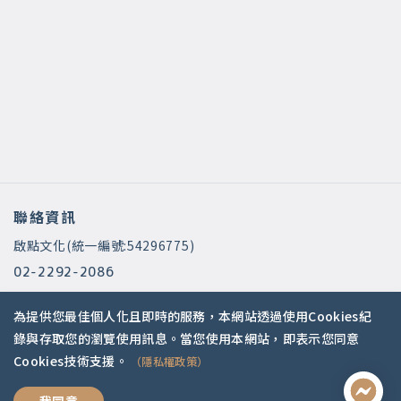
聯絡資訊
啟點文化(統一編號:54296775)
02-2292-2086
service@koob.com.tw
為提供您最佳個人化且即時的服務，本網站透過使用Cookies紀
服務時間
錄與存取您的瀏覽使用訊息。當您使用本網站，即表示您同意
Cookies技術支援。
（隱私權政策）
週一至週五 10:00-18:00
國定假日公休