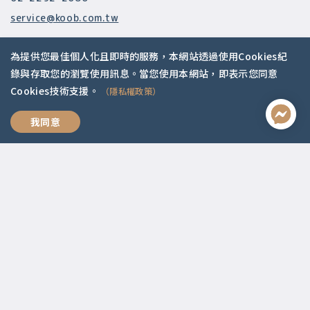
service@koob.com.tw
服務時間
為提供您最佳個人化且即時的服務，本網站透過使用Cookies紀
週一至週五 10:00-18:00
錄與存取您的瀏覽使用訊息。當您使用本網站，即表示您同意
國定假日公休
Cookies技術支援。
（隱私權政策）
快速連結
我同意
關於我們
常見問題
師資陣容
社群媒體
Apple Podcasts
Google Podcasts
2021 © 啟點文化.
Design with ❤️ by
山川久也
|
隱私權政策