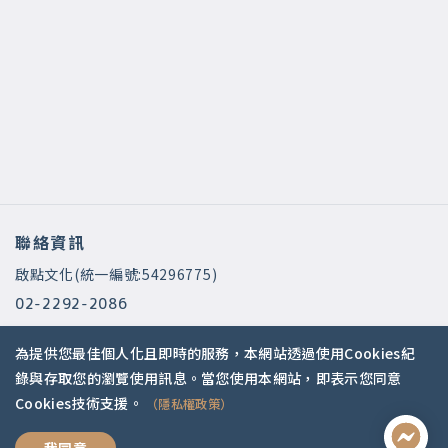
聯絡資訊
啟點文化(統一編號:54296775)
02-2292-2086
service@koob.com.tw
為提供您最佳個人化且即時的服務，本網站透過使用Cookies紀
服務時間
錄與存取您的瀏覽使用訊息。當您使用本網站，即表示您同意
Cookies技術支援。
（隱私權政策）
週一至週五 10:00-18:00
國定假日公休