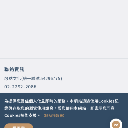
聯絡資訊
啟點文化(統一編號:54296775)
02-2292-2086
service@koob.com.tw
為提供您最佳個人化且即時的服務，本網站透過使用Cookies紀
服務時間
錄與存取您的瀏覽使用訊息。當您使用本網站，即表示您同意
Cookies技術支援。
（隱私權政策）
週一至週五 10:00-18:00
國定假日公休