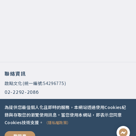
聯絡資訊
啟點文化(統一編號:54296775)
02-2292-2086
service@koob.com.tw
為提供您最佳個人化且即時的服務，本網站透過使用Cookies紀
服務時間
錄與存取您的瀏覽使用訊息。當您使用本網站，即表示您同意
Cookies技術支援。
（隱私權政策）
週一至週五 10:00-18:00
國定假日公休