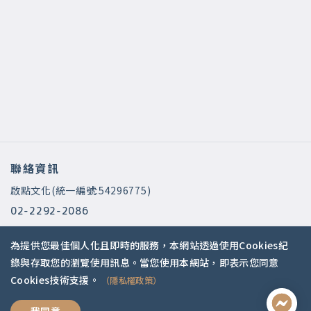
聯絡資訊
啟點文化(統一編號:54296775)
02-2292-2086
service@koob.com.tw
為提供您最佳個人化且即時的服務，本網站透過使用Cookies紀
服務時間
錄與存取您的瀏覽使用訊息。當您使用本網站，即表示您同意
Cookies技術支援。
（隱私權政策）
週一至週五 10:00-18:00
國定假日公休