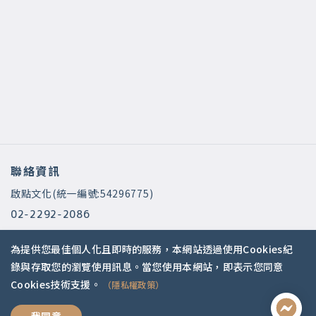
聯絡資訊
啟點文化(統一編號:54296775)
02-2292-2086
service@koob.com.tw
為提供您最佳個人化且即時的服務，本網站透過使用Cookies紀
服務時間
錄與存取您的瀏覽使用訊息。當您使用本網站，即表示您同意
Cookies技術支援。
（隱私權政策）
週一至週五 10:00-18:00
國定假日公休