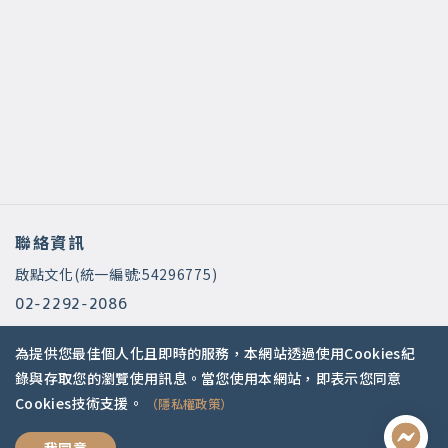
聯絡資訊
啟點文化(統一編號:54296775)
02-2292-2086
service@koob.com.tw
為提供您最佳個人化且即時的服務，本網站透過使用Cookies紀
服務時間
錄與存取您的瀏覽使用訊息。當您使用本網站，即表示您同意
Cookies技術支援。
（隱私權政策）
週一至週五 10:00-18:00
國定假日公休