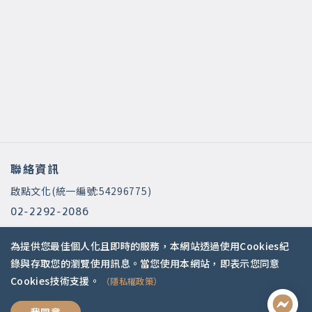
聯絡資訊
啟點文化(統一編號:54296775)
02-2292-2086
service@koob.com.tw
為提供您最佳個人化且即時的服務，本網站透過使用Cookies紀
服務時間
錄與存取您的瀏覽使用訊息。當您使用本網站，即表示您同意
Cookies技術支援。
（隱私權政策）
週一至週五 10:00-18:00
國定假日公休