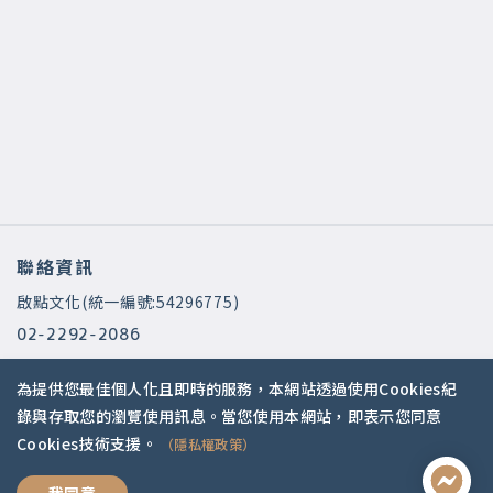
聯絡資訊
啟點文化(統一編號:54296775)
02-2292-2086
service@koob.com.tw
為提供您最佳個人化且即時的服務，本網站透過使用Cookies紀
服務時間
錄與存取您的瀏覽使用訊息。當您使用本網站，即表示您同意
Cookies技術支援。
（隱私權政策）
週一至週五 10:00-18:00
國定假日公休