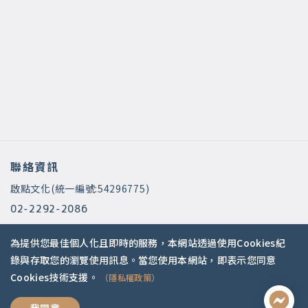
聯絡資訊
啟點文化(統一編號:54296775)
02-2292-2086
service@koob.com.tw
為提供您最佳個人化且即時的服務，本網站透過使用Cookies紀
服務時間
錄與存取您的瀏覽使用訊息。當您使用本網站，即表示您同意
Cookies技術支援。
（隱私權政策）
週一至週五 10:00-18:00
國定假日公休