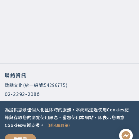
聯絡資訊
啟點文化(統一編號:54296775)
02-2292-2086
service@koob.com.tw
為提供您最佳個人化且即時的服務，本網站透過使用Cookies紀
服務時間
錄與存取您的瀏覽使用訊息。當您使用本網站，即表示您同意
Cookies技術支援。
（隱私權政策）
週一至週五 10:00-18:00
國定假日公休