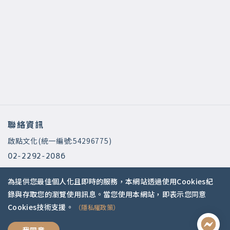
聯絡資訊
啟點文化(統一編號:54296775)
02-2292-2086
service@koob.com.tw
為提供您最佳個人化且即時的服務，本網站透過使用Cookies紀
服務時間
錄與存取您的瀏覽使用訊息。當您使用本網站，即表示您同意
Cookies技術支援。
（隱私權政策）
週一至週五 10:00-18:00
國定假日公休