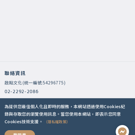
聯絡資訊
啟點文化(統一編號:54296775)
02-2292-2086
service@koob.com.tw
為提供您最佳個人化且即時的服務，本網站透過使用Cookies紀
服務時間
錄與存取您的瀏覽使用訊息。當您使用本網站，即表示您同意
Cookies技術支援。
（隱私權政策）
週一至週五 10:00-18:00
國定假日公休