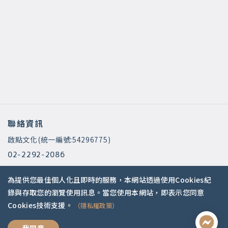
聯絡資訊
啟點文化(統一編號:54296775)
02-2292-2086
service@koob.com.tw
為提供您最佳個人化且即時的服務，本網站透過使用Cookies紀
服務時間
錄與存取您的瀏覽使用訊息。當您使用本網站，即表示您同意
Cookies技術支援。
（隱私權政策）
週一至週五 10:00-18:00
國定假日公休