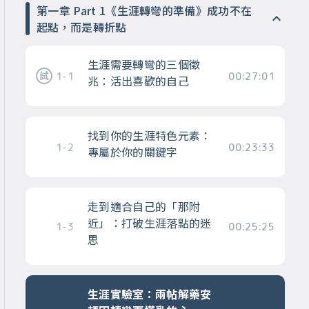
第一章 Part 1《生涯轉彎的準備》成功不在
起點，而是轉折點
生涯需要轉彎的三個徵
1-1
00:27:01
兆：活出喜歡的自己
找到你的生涯特色元素：
1-2
00:23:33
專屬於你的關鍵字
走到適合自己的「那附
近」：打破生涯落點的迷
1-3
00:25:25
思
生涯實驗室：兩帖解藥安