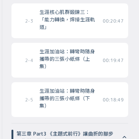
生涯核心肌群鍛鍊三：
「能力轉換，焊接生涯軌
2-3
00:20:47
道」
生涯加油站：轉彎時隨身
攜帶的三張小紙條（上
2-4
00:19:47
集）
生涯加油站：轉彎時隨身
攜帶的三張小紙條（下
2-5
00:18:49
集）
第三章 Part3 《主題式前行》讓曲折的腳步