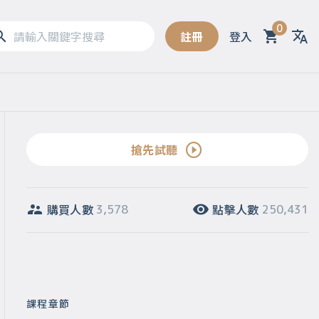
0
註冊
登入
Sel
搶先試聽
購買人數
點擊人數
3,578
250,431
課程章節