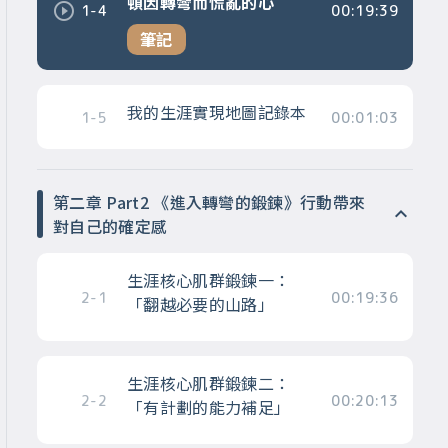
頓因轉彎而慌亂的心
1-4
00:19:39
筆記
我的生涯實現地圖記錄本
1-5
00:01:03
第二章 Part2 《進入轉彎的鍛鍊》行動帶來
對自己的確定感
生涯核心肌群鍛鍊一：
2-1
00:19:36
「翻越必要的山路」
生涯核心肌群鍛鍊二：
2-2
00:20:13
「有計劃的能力補足」