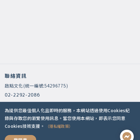
聯絡資訊
啟點文化(統一編號:54296775)
02-2292-2086
service@koob.com.tw
為提供您最佳個人化且即時的服務，本網站透過使用Cookies紀
服務時間
錄與存取您的瀏覽使用訊息。當您使用本網站，即表示您同意
Cookies技術支援。
（隱私權政策）
週一至週五 10:00-18:00
國定假日公休