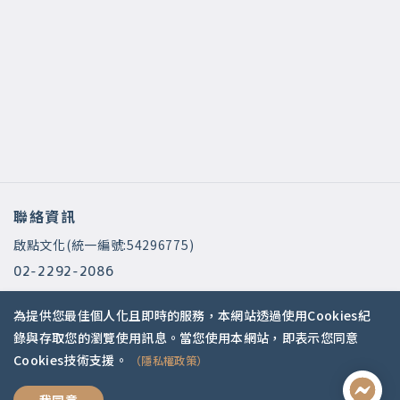
聯絡資訊
啟點文化(統一編號:54296775)
02-2292-2086
service@koob.com.tw
為提供您最佳個人化且即時的服務，本網站透過使用Cookies紀
服務時間
錄與存取您的瀏覽使用訊息。當您使用本網站，即表示您同意
Cookies技術支援。
（隱私權政策）
週一至週五 10:00-18:00
國定假日公休