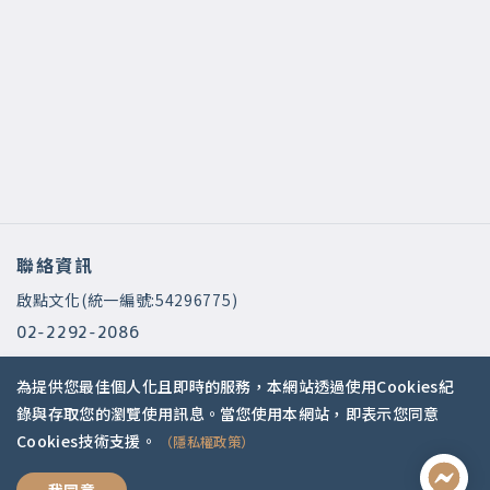
聯絡資訊
啟點文化(統一編號:54296775)
02-2292-2086
service@koob.com.tw
為提供您最佳個人化且即時的服務，本網站透過使用Cookies紀
服務時間
錄與存取您的瀏覽使用訊息。當您使用本網站，即表示您同意
Cookies技術支援。
（隱私權政策）
週一至週五 10:00-18:00
國定假日公休