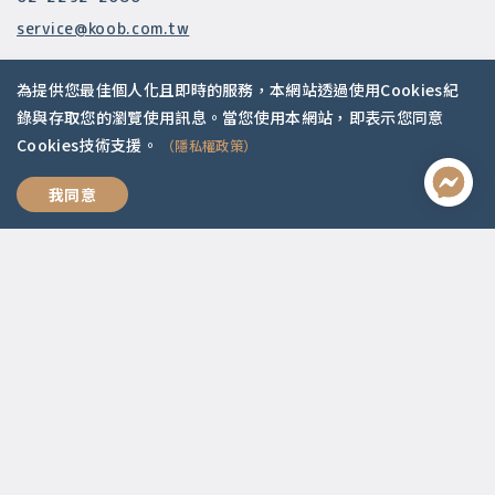
service@koob.com.tw
服務時間
為提供您最佳個人化且即時的服務，本網站透過使用Cookies紀
週一至週五 10:00-18:00
錄與存取您的瀏覽使用訊息。當您使用本網站，即表示您同意
國定假日公休
Cookies技術支援。
（隱私權政策）
快速連結
我同意
關於我們
常見問題
師資陣容
社群媒體
Apple Podcasts
Google Podcasts
2021 © 啟點文化.
Design with ❤️ by
山川久也
|
隱私權政策