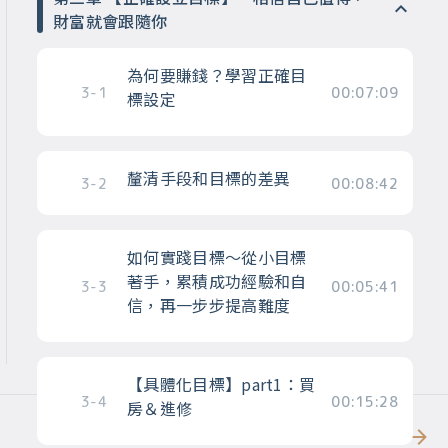
財富就會跟隨你
為何要賺錢？學習正確目
3-1
00:07:09
標設定
釐清手段和目標的差異
3-2
00:08:42
如何實踐目標～從小目標
著手，累積成功經驗和自
3-3
00:05:41
信，再一步步提高難度
【具體化目標】part1：買
3-4
00:15:28
房＆進修
更多