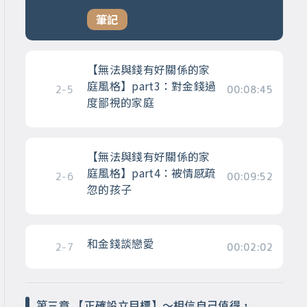
筆記
【無法與錢有好關係的家
庭風格】part3：對金錢過
2-5
00:08:45
度鄙視的家庭
【無法與錢有好關係的家
庭風格】part4：被情感疏
2-6
00:09:52
忽的孩子
和金錢談戀愛
2-7
00:02:02
第三章 【正確設立目標】～相信自己值得，