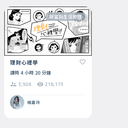
財富與生活管理
理財心裡學
課時 4 小時 20 分鐘
3,928
218,173
楊嘉玲