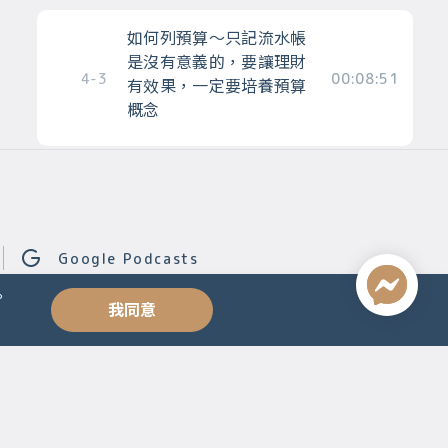
如何列預算～只記流水帳
是沒有意義的，要讓理財
4-3
00:08:51
有效果，一定要培養預算
概念
計算可支配所得～檢核支
出，釐清花錢模式、算出
4-4
00:16:38
可支配所得，就能無痛存
錢
Google Podcasts
。
我同意
擁有真正的自由～ 正確運
用信用卡和虛擬帳戶，避
4-5
00:07:25
免透支未來，讓債務左右
你的人生