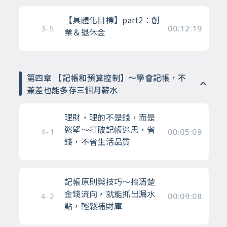
【具體化目標】part2：創
3-5
00:12:19
業＆退休金
第四章 【記帳和預算控制】～學會記帳，不
兼差也能多存三個月薪水
理財，理的不是錢，而是
慾望～打破記帳迷思，省
4-1
00:05:09
錢，不省生活品質
記帳原則與技巧～搞清楚
金錢流向，就能抓出漏水
4-2
00:09:08
點，輕鬆補財庫