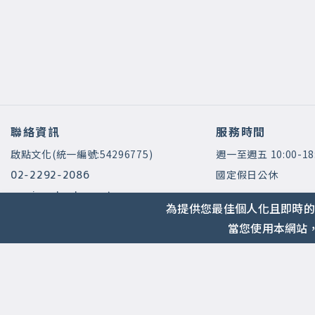
聯絡資訊
服務時間
啟點文化(統一編號:54296775)
週一至週五 10:00-18
國定假日公休
02-2292-2086
service@koob.com.tw
為提供您最佳個人化且即時的
當您使用本網站，
2021 © 啟點文化.
Design with ❤️ by
山川久也
|
隱私權政策