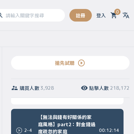
第二章 【原生家庭造成的金錢觀】～破除讓
人無法富足的限制性信念
0
註冊
登入
Sel
正確認識錢
2-1
00:11:09
【破除限制性信念】：找
2-2
00:12:48
出你的金錢價值觀
搶先試聽
【無法與錢有好關係的家
庭風格】part1：對金錢過
購買人數
點擊人數
3,928
218,172
2-3
00:09:29
度壓抑的家庭
【無法與錢有好關係的家
庭風格】part2：對金錢過
2-4
00:12:14
度疏忽的家庭