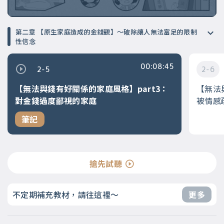
第二章 【原生家庭造成的金錢觀】～破除讓人無法富足的限制
性信念
00:08:45
2-5
2-6
【無法與錢有好關係的家庭風格】part3：
【無法
對金錢過度鄙視的家庭
被情感
筆記
搶先試聽
不定期補充教材，請往這裡～
更多