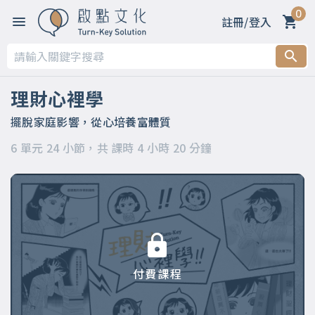
0
註冊/登入
第一章 你適合上這門課嗎？
第二章 【原生家庭造成的金錢觀】～破除讓人無法富足的限制
理財心裡學
性信念
擺脫家庭影響，從心培養富體質
第三章 【正確設立目標】～相信自己值得，財富就會跟隨你
6 單元 24 小節，共 課時 4 小時 20 分鐘
第四章 【記帳和預算控制】～學會記帳，不兼差也能多存三個
月薪水
第五章 健康用錢習慣
第六章 與錢同行～
付費課程