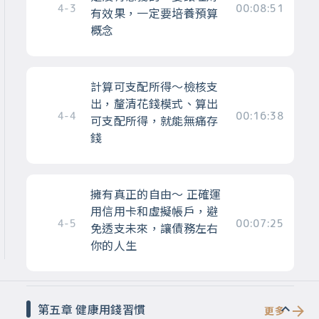
4-3
00:08:51
有效果，一定要培養預算
概念
計算可支配所得～檢核支
出，釐清花錢模式、算出
4-4
00:16:38
可支配所得，就能無痛存
錢
擁有真正的自由～ 正確運
用信用卡和虛擬帳戶，避
4-5
00:07:25
免透支未來，讓債務左右
你的人生
第五章 健康用錢習慣
更多