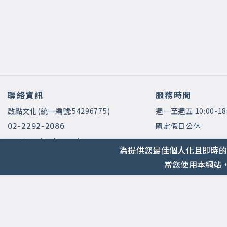
聯絡資訊
服務時間
啟點文化(統一編號:54296775)
週一至週五 10:00-18
國定假日公休
02-2292-2086
service@koob.com.tw
為提供您最佳個人化且即時的
當您使用本網站，
2021 © 啟點文化.
Design with ❤️ by
山川久也
|
隱私權政策