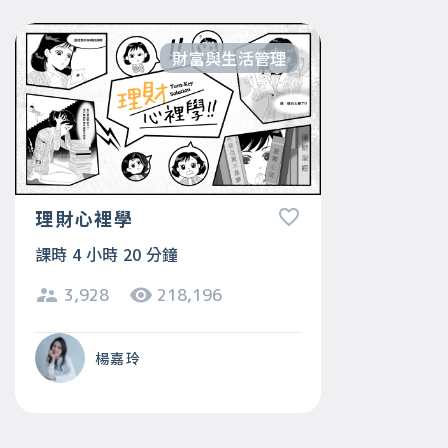
財富與生活管理
理財心裡學
課時 4 小時 20 分鐘
3,928
218,196
楊嘉玲