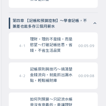
第四章 【記帳和預算控制】～學會記帳，不
兼差也能多存三個月薪水
理財，理的不是錢，而是
慾望～打破記帳迷思，省
4-1
00:05:09
錢，不省生活品質
記帳原則與技巧～搞清楚
金錢流向，就能抓出漏水
4-2
00:09:08
點，輕鬆補財庫
如何列預算～只記流水帳
是沒有意義的，要讓理財