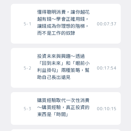
懂得聰明消費，讓你越花
越有錢～學會正確用錢，
5-1
00:07:37
讓錢成為你理想的階梯，
而不是工作的奴隸
投資未來與興趣～透過
「回到未來」和「眼前小
5-2
00:17:54
利益掛勾」兩種策略，幫
助自己長出遠見
購買經驗取代一次性消費
～購買經驗，真正投資的
5-3
00:10:15
東西是「時間」