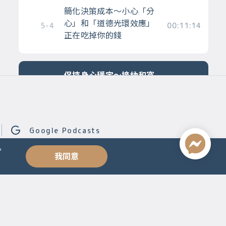
簡化決策成本～小心「分
心」和「道德光環效應」
5-4
00:11:14
正在吃掉你的錢
保持身心穩定～接納和寬
恕的力量，幫助你更快達
成目標，避免掉入「管他
5-5
00:08:44
的」陷阱
筆記
Google Podcasts
。
我同意
第六章 與錢同行～
找出你與金錢最舒服的距
離，從心設定財富好感
6-1
00:10:59
覺，活出自由人生