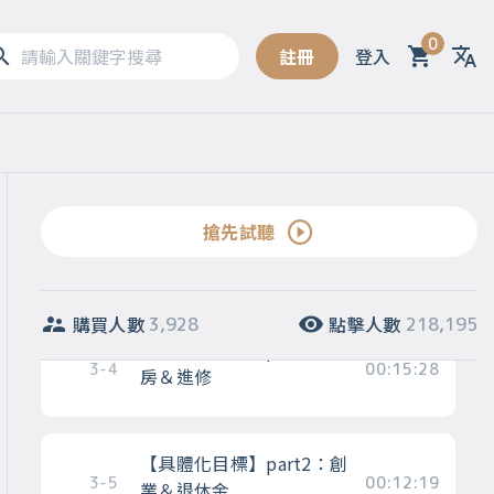
為何要賺錢？學習正確目
3-1
00:07:09
標設定
0
註冊
登入
Sel
釐清手段和目標的差異
3-2
00:08:42
如何實踐目標～從小目標
搶先試聽
著手，累積成功經驗和自
3-3
00:05:41
信，再一步步提高難度
購買人數
點擊人數
3,928
218,195
【具體化目標】part1：買
3-4
00:15:28
房＆進修
【具體化目標】part2：創
3-5
00:12:19
業＆退休金