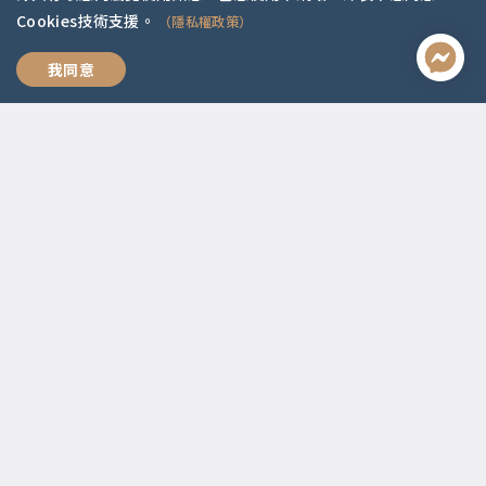
Cookies技術支援。
（隱私權政策）
成為你想要的改變
我同意
聯絡資訊
啟點文化(統一編號:54296775)
02-2292-2086
service@koob.com.tw
服務時間
週一至週五 10:00-18:00
國定假日公休
快速連結