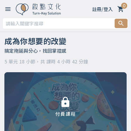
0
註冊/登入
第一章 【生活裡的不滿是怎麼來的？為何我們總是分心，無法
做該做的事？】
成為你想要的改變
第二章 【你不是愛分心，是你的專注力被搶走了！】
搞定拖延與分心，找回掌控感
第三章 【這樣做，找回生活的掌控感】
5 單元 18 小節，共 課時 4 小時 42 分鐘
第四章 【這樣想，讓你成為自己的主人】
第五章 【心流讓你更快樂】
付費課程