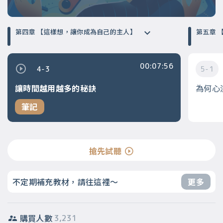
第四章 【這樣想，讓你成為自己的主人】
第
00:07:56
4-3
5-1
讓時間越用越多的秘訣
為何心
筆記
搶先試聽
不定期補充教材，請往這裡～
更多
購買人數
3,231