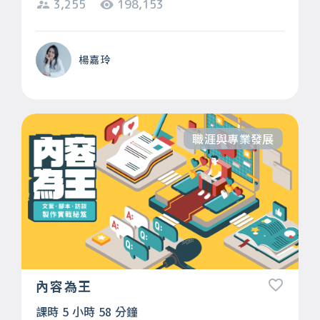
3,255
198,153
楊嘉玲
職涯與專業發展
內容為王
課時 5 小時 58 分鐘