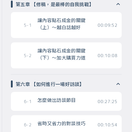
第五章 【修稿，是最棒的自我挑戰】
讓內容點石成金的關鍵
5-1
00:09:52
（上）～越白話越好
讓內容點石成金的關鍵
5-2
00:10:08
（下）～加大購買力道
第六章 【如何進行一場好訪談】
怎麼做出訪談節目
6-1
00:27:25
省時又省力的對談技巧
6-2
00:10:54