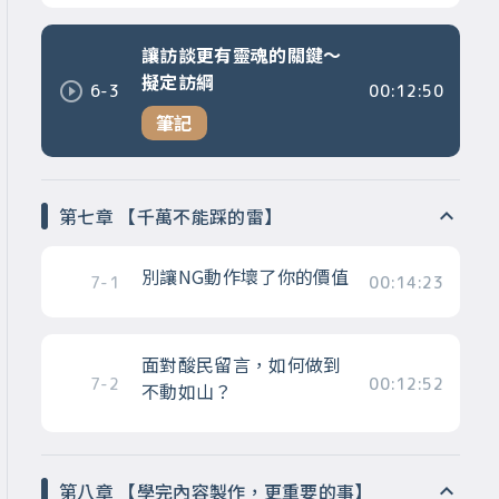
讓訪談更有靈魂的關鍵～
擬定訪綱
6-3
00:12:50
筆記
第七章 【千萬不能踩的雷】
別讓NG動作壞了你的價值
7-1
00:14:23
面對酸民留言，如何做到
7-2
00:12:52
不動如山？
第八章 【學完內容製作，更重要的事】