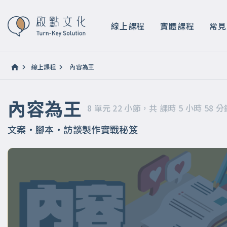
內容為王
8 單元 22 小節，共 課時 5 小時 58 分鐘
線上課程
實體課程
常見
線上課程
內容為王
內容為王
8 單元 22 小節，共 課時 5 小時 58 分
文案・腳本・訪談製作實戰秘笈