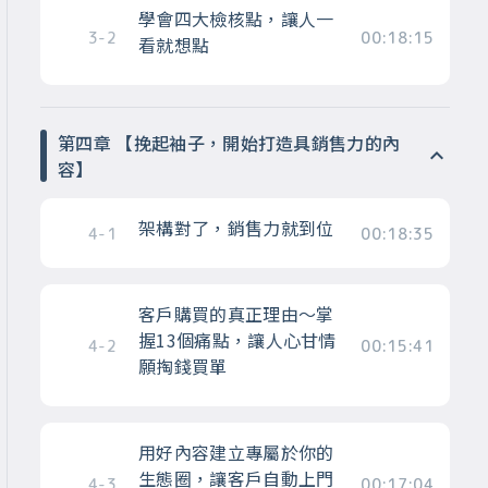
學會四大檢核點，讓人一
3-2
00:18:15
看就想點
第四章 【挽起袖子，開始打造具銷售力的內
容】
架構對了，銷售力就到位
4-1
00:18:35
客戶購買的真正理由～掌
握13個痛點，讓人心甘情
4-2
00:15:41
願掏錢買單
用好內容建立專屬於你的
生態圈，讓客戶自動上門
4-3
00:17:04