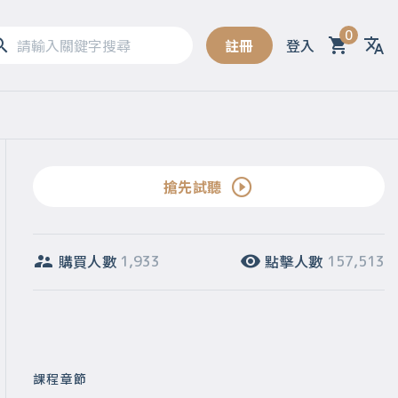
0
註冊
登入
Sel
搶先試聽
購買人數
點擊人數
1,933
157,513
課程章節