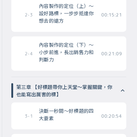
內容製作的定位（上）～
設好路標，一步步抵達你
2-3
00:15:21
想去的遠方
內容製作的定位（下）～
小步前進，長出銷售力和
2-4
00:21:09
判斷力
第三章 【好標題帶你上天堂～掌握關鍵，你
也能寫出厲害的標】
決斷一秒間～好標題的四
3-1
00:20:54
大要素