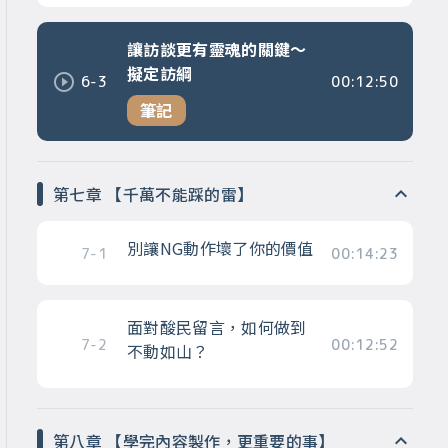
讓訪談更有靈魂的關鍵～
擬定訪綱
6-3
00:12:50
筆記
第七章 【千萬不能踩的雷】
別讓NG動作壞了你的價值
7-1
00:14:23
面對酸民留言，如何做到
7-2
00:12:52
不動如山？
第八章 【學完內容製作，更重要的事】