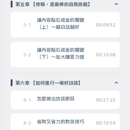
第五章 【修稿，是最棒的自我挑戰】
讓內容點石成金的關鍵
5-1
00:09:52
（上）～越白話越好
讓內容點石成金的關鍵
5-2
00:10:08
（下）～加大購買力道
第六章 【如何進行一場好訪談】
怎麼做出訪談節目
6-1
00:27:25
省時又省力的對談技巧
6-2
00:10:54