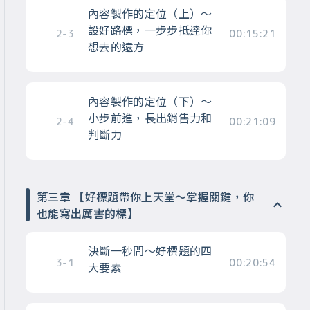
內容製作的定位（上）～
設好路標，一步步抵達你
2-3
00:15:21
想去的遠方
內容製作的定位（下）～
小步前進，長出銷售力和
2-4
00:21:09
判斷力
第三章 【好標題帶你上天堂～掌握關鍵，你
也能寫出厲害的標】
決斷一秒間～好標題的四
3-1
00:20:54
大要素