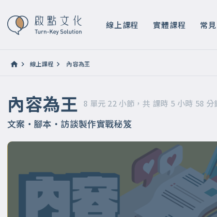
內容為王
8 單元 22 小節，共 課時 5 小時 58 分鐘
線上課程
實體課程
常見
線上課程
內容為王
內容為王
8 單元 22 小節，共 課時 5 小時 58 分
文案・腳本・訪談製作實戰秘笈