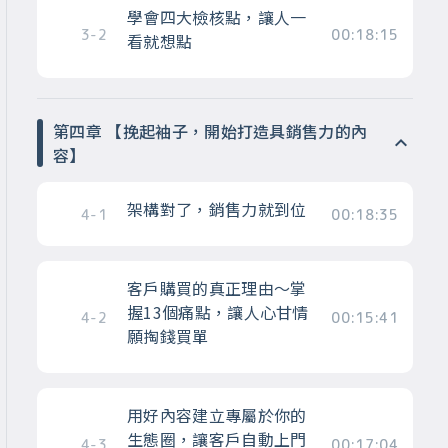
學會四大檢核點，讓人一
3-2
00:18:15
看就想點
第四章 【挽起袖子，開始打造具銷售力的內
容】
架構對了，銷售力就到位
4-1
00:18:35
客戶購買的真正理由～掌
握13個痛點，讓人心甘情
4-2
00:15:41
願掏錢買單
用好內容建立專屬於你的
生態圈，讓客戶自動上門
4-3
00:17:04